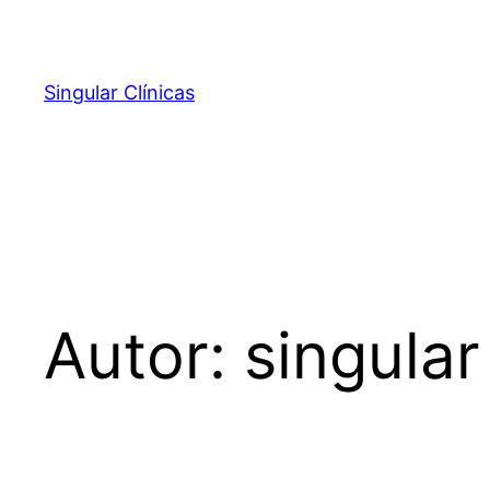
Pular
para
o
Singular Clínicas
conteúdo
Autor:
singular